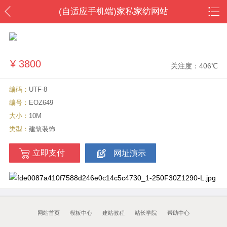
(自适应手机端)家私家纺网站
模板 床上用品网站源码下载
¥
3800
关注度：406℃
编码：
UTF-8
编号：
EOZ649
大小：
10M
类型：
建筑装饰
立即支付
网址演示
网站首页
模板中心
建站教程
站长学院
帮助中心