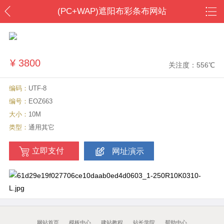
(PC+WAP)遮阳布彩条布网站
模板 防雨防晒篷布网站源码
下载
¥
3800
关注度：556℃
编码：
UTF-8
编号：
EOZ663
大小：
10M
类型：
通用其它
立即支付
网址演示
网站首页
模板中心
建站教程
站长学院
帮助中心